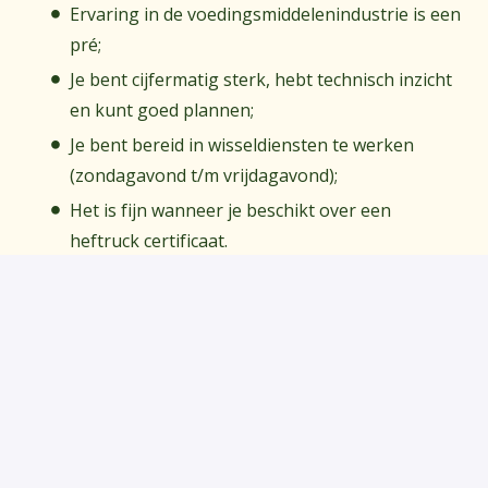
Ervaring in de voedingsmiddelenindustrie is een
pré;
Je bent cijfermatig sterk, hebt technisch inzicht
en kunt goed plannen;
Je bent bereid in wisseldiensten te werken
(zondagavond t/m vrijdagavond);
Het is fijn wanneer je beschikt over een
heftruck certificaat.
Waarom werken bij Oliehoorn
Wij zijn een Nederlands familiebedrijf. Vakidioten.
Sausfreaks. Altijd bezig met ons vak. Wij gaan voor
de lekkerste smaakbeleving. Onze producten zijn
gemaakt met liefde en geduld. Dat is wat Oliehoorn
anders maakt! Oliehoorn gelooft in een werkplek
waar iedereen welkom is, ongeacht achtergrond,