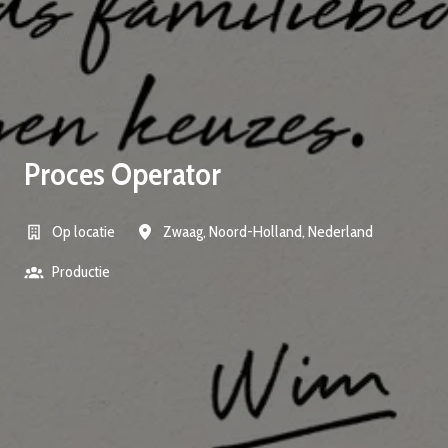
Proces Operator
Op locatie
Zwaag
,
Noord-Holland
,
Nederland
Productie